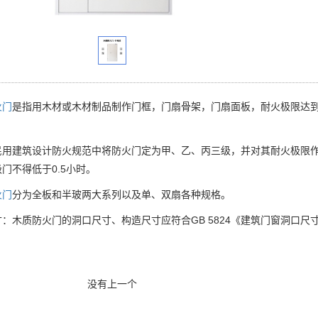
火门
是指用木材或木材制品制作门框，门扇骨架，门扇面板，耐火极限达到《G
民用建筑设计防火规范中将防火门定为甲、乙、丙三级，并对其耐火极限作了
门不得低于0.5小时。
火门
分为全板和半玻两大系列以及单、双扇各种规格。
：木质防火门的洞口尺寸、构造尺寸应符合GB 5824《建筑门窗洞口尺
没有上一个