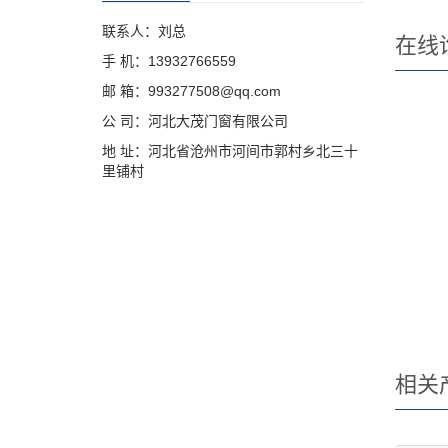
联系人：刘总
在线
手 机：13932766559
邮 箱：993277508@qq.com
公 司：河北大茂门窗有限公司
地 址：河北省沧州市河间市郭村乡北三十
里铺村
相关